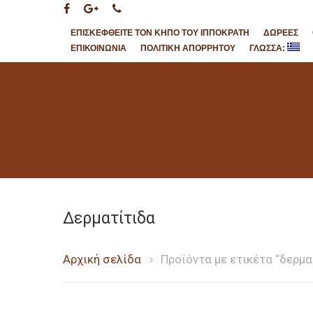
ΕΠΙΣΚΕΦΘΕΊΤΕ ΤΟΝ ΚΉΠΟ ΤΟΥ ΙΠΠΟΚΡΆΤΗ
ΔΩΡΕΈΣ
ΕΠΙΚΟΙΝΩΝΊΑ
ΠΟΛΙΤΙΚΉ ΑΠΟΡΡΉΤΟΥ
ΓΛΏΣΣΑ:
Hit enter to search or ESC to close
Δερματίτιδα
Αρχική σελίδα
Προϊόντα με ετικέτα “δερμα